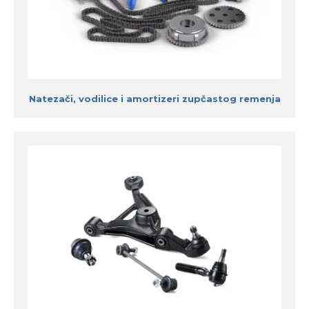
Natezači, vodilice i amortizeri zupčastog remenja