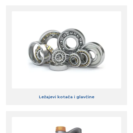
Ležajevi kotača i glavčine