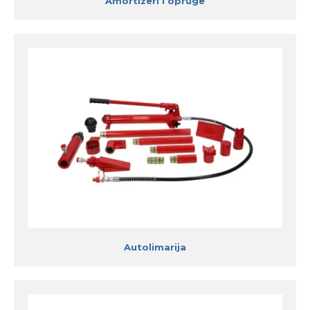
Amortizeri i opruge
Autolimarija